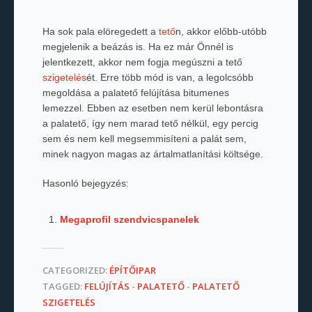
Ha sok pala elöregedett a
tető
n, akkor előbb-utóbb
megjelenik a beázás is. Ha ez már Önnél is
jelentkezett, akkor nem fogja megúszni a tető
szigetelés
ét. Erre több mód is van, a legolcsóbb
megoldása a palatető felújítása bitumenes
lemezzel. Ebben az esetben nem kerül lebontásra
a palatető, így nem marad tető nélkül, egy percig
sem és nem kell megsemmisíteni a palát sem,
minek nagyon magas az ártalmatlanítási költsége.
Hasonló bejegyzés:
Megaprofil szendvicspanelek
CATEGORIZED:
ÉPÍTŐIPAR
TAGGED:
FELÚJÍTÁS
-
PALATETŐ
-
PALATETŐ
SZIGETELÉS