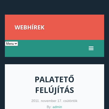
WEBHÍREK
PALATETŐ
FELÚJÍTÁS
2011. november 17. csütörtök
By:
admin