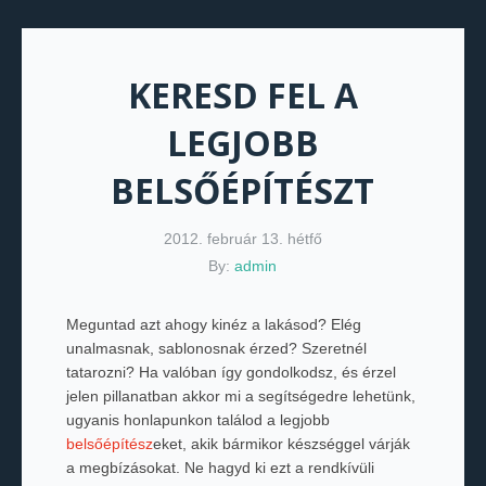
KERESD FEL A
LEGJOBB
BELSŐÉPÍTÉSZT
2012. február 13. hétfő
By:
admin
Meguntad azt ahogy kinéz a lakásod? Elég
unalmasnak, sablonosnak érzed? Szeretnél
tatarozni? Ha valóban így gondolkodsz, és érzel
jelen pillanatban akkor mi a segítségedre lehetünk,
ugyanis honlapunkon találod a legjobb
belsőépítész
eket, akik bármikor készséggel várják
a megbízásokat. Ne hagyd ki ezt a rendkívüli