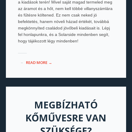
a kiadások terén! Mivel saját magad termeled meg
az áramot és a hőt, nem kell többé villanyszámlára
és fűtésre költened. Ez nem csak neked jó
befektetés, hanem növeli házad értékét, továbbá
megkönnyíted családod jövőbeli kiadásait is. Lépj
fel honlapunkra, és a Solarside mindenben segít,
hogy tájékozott légy mindenben!
READ MORE →
MEGBÍZHATÓ
KŐMŰVESRE VAN
SZÜKSÉGE?