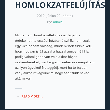
HOMLOKZATFELÚJÍTÁST
2012. június 22. péntek
By:
admin
Minden ami homlokzatfelújítás az téged is
érdekelhet ha családi házban élsz! Ez nem csak
egy vicc hanem valóság, mindenkinek tudnia kell,
hogy hogyan is áll azzal a házzal amiben él! Ha
pedig valami gond van vele akkor hívjon
szakembereket, mert egyedül nehézkes megoldani
az ilyen ügyeket! Ne aggódj, mert ha te bajban
vagy akkor itt vagyunk mi hogy segítsünk neked
akármikor!
READ MORE →