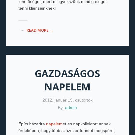
lehetőséget, mert mi igyekszünk mindig eleget
tenni klienseinknek!
READ MORE →
GAZDASÁGOS
NAPELEM
2012. január 19. csütörtök
By:
admin
Építs házadra
napelem
et és napkollektort annak
érdekében, hogy több százezer forintot megspórolj