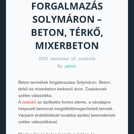
FORGALMAZÁS
SOLYMÁRON –
BETON, TÉRKŐ,
MIXERBETON
2025. december 18. csütörtök
By:
admin
Beton termékek forgalmazása Solymáron. Beton,
térkő és mixerbeton kedvező áron. Zsalukovek
széles választéka.
A
zsalukő
az építketés fontos eleme, a sávalapra
helyezett betonnal megtöltött/megerősített termék.
Várjukm érdeklődését továbbá építési betonelemek
széles választékával.