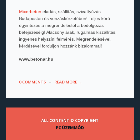
Mixerbeton
eladás, szállítás, szivattyúzás
Budapesten és vonzáskörzetében! Teljes körű
ügyintézés a megrendeléstől a bedolgozás
befejezéséig! Alacsony árak, rugalmas kiszállítás,
ingyenes helyszíni felmérés. Megrendelésével,
kérdésével forduljon hozzánk bizalommal!
www.betonar.hu
0 COMMENTS
READ MORE →
ALL CONTENT © COPYRIGHT
PC ÜZEMMÓD