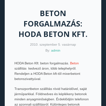
BETON
FORGALMAZÁS:
HODA BETON KFT.
2010. szeptember 5. vasárnap
By:
admin
HODA Beton Kft: beton forgalmazás.
Beton
szállítás kedvező áron, több telephelyről.
Rendeljen a HODA Beton kft-től mixerbetont
betonszivattyúval.
Transzportbeton szállítás rövid határidővel, saját
járműparkkal. Földnedves és képlékeny betonok
minden anyagminőségben. Érdeklődjön telefonon
az azonnali szállításról. Különleges betonok