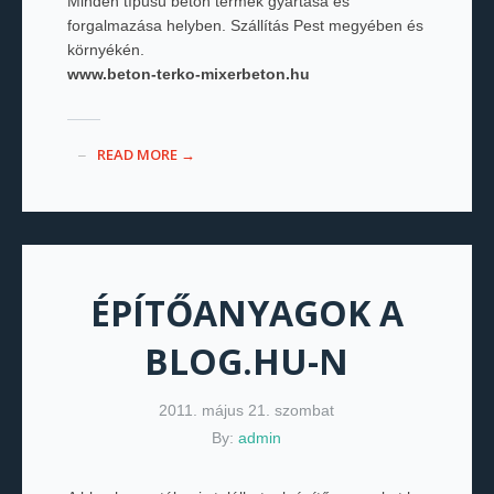
Minden típusú beton termék gyártása és
forgalmazása helyben. Szállítás Pest megyében és
környékén.
www.beton-terko-mixerbeton.hu
READ MORE →
ÉPÍTŐANYAGOK A
BLOG.HU-N
2011. május 21. szombat
By:
admin