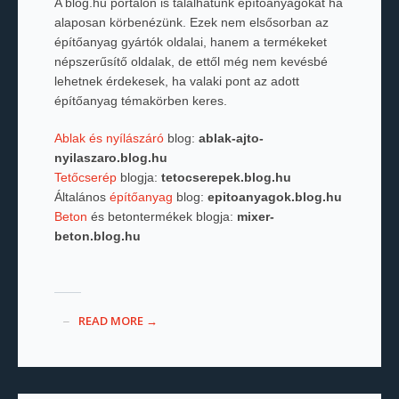
A blog.hu portálon is találhatunk építőanyagokat ha
alaposan körbenézünk. Ezek nem elsősorban az
építőanyag gyártók oldalai, hanem a termékeket
népszerűsítő oldalak, de ettől még nem kevésbé
lehetnek érdekesek, ha valaki pont az adott
építőanyag témakörben keres.
Ablak és nyílászáró
blog:
ablak-ajto-
nyilaszaro.blog.hu
Tetőcserép
blogja:
tetocserepek.blog.hu
Általános
építőanyag
blog:
epitoanyagok.blog.hu
Beton
és betontermékek blogja:
mixer-
beton.blog.hu
READ MORE →