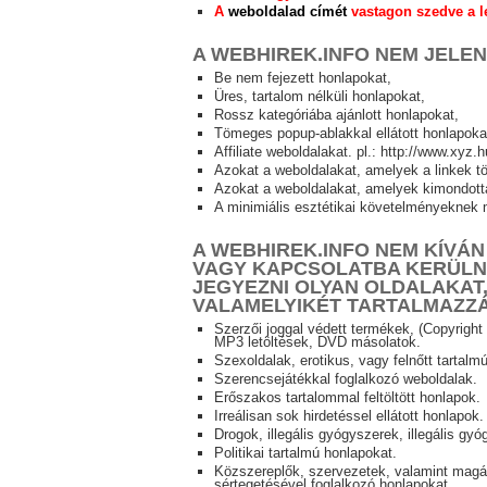
A
weboldalad címét
vastagon szedve a l
A
WEBHIREK.INFO
NEM JELENÍ
Be nem fejezett honlapokat,
Üres, tartalom nélküli honlapokat,
Rossz kategóriába ajánlott honlapokat,
Tömeges popup-ablakkal ellátott honlapoka
Affiliate weboldalakat. pl.: http://www.xyz.
Azokat a weboldalakat, amelyek a linkek töb
Azokat a weboldalakat, amelyek kimondotta
A minimiális esztétikai követelményeknek 
A
WEBHIREK.INFO
NEM KÍVÁN
VAGY KAPCSOLATBA KERÜLNI
JEGYEZNI OLYAN OLDALAKAT,
VALAMELYIKÉT TARTALMAZZÁ
Szerzői joggal védett termékek, (Copyright 
MP3 letöltések, DVD másolatok.
Szexoldalak, erotikus, vagy felnőtt tartalm
Szerencsejátékkal foglalkozó weboldalak.
Erőszakos tartalommal feltöltött honlapok.
Irreálisan sok hirdetéssel ellátott honlapok.
Drogok, illegális gyógyszerek, illegális gy
Politikai tartalmú honlapokat.
Közszereplők, szervezetek, valamint mag
sértegetésével foglalkozó honlapokat.