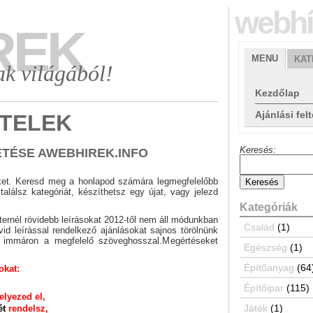
webhí
REK
MENU
KAT
ak világából!
Kezdőlap
Ajánlási felt
ÉTELEK
Keresés:
TÉSE A
WEBHIREK.INFO
ikket. Keresd meg a honlapod számára legmegfelelőbb
alálsz kategóriát, készíthetsz egy újat, vagy jelezd
Kategóriák
ernél rövidebb leírásokat 2012-től nem áll módunkban
Család
(1)
övid leírással rendelkező ajánlásokat sajnos törölnünk
i, immáron a megfelelő szöveghosszal.Megértéseket
Egészség
(1)
Építőanyag
(64
okat:
Építőipar
(115)
lyezed el,
Játék
(1)
ét
rendelsz,