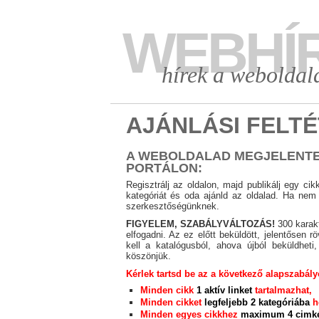
WEBHÍ
hírek a weboldal
AJÁNLÁSI FELT
A WEBOLDALAD MEGJELENTE
PORTÁLON
:
Regisztrálj az oldalon, majd publikálj egy c
kategóriát és oda ajánld az oldalad. Ha nem t
szerkesztőségünknek.
FIGYELEM, SZABÁLYVÁLTOZÁS!
300 karakt
elfogadni. Az ez előtt beküldött, jelentősen r
kell a katalógusból, ahova újból beküldhet
köszönjük.
Kérlek tartsd be az a következő alapszabály
Minden cikk
1 aktív linket
tartalmazhat,
Minden cikket
legfeljebb 2 kategóriába
he
Minden egyes cikkhez
maximum 4 cimk