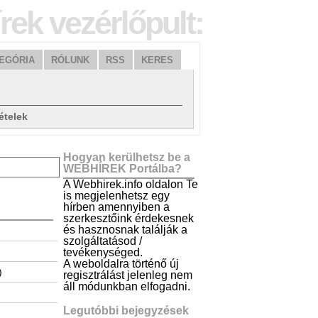
rek vezérlőpult:
EGÓRIA
RÓLUNK
RSS
KERES
ételek
Hogyan kerülhetsz be a
WEBHÍREK Portálba?
A Webhirek.info oldalon Te
is megjelenhetsz egy
hírben amennyiben a
szerkesztőink érdekesnek
és hasznosnak találják a
szolgáltatásod /
tevékenységed.
A weboldalra történő új
)
regisztrálást jelenleg nem
áll módunkban elfogadni.
Legutóbbi bejegyzések