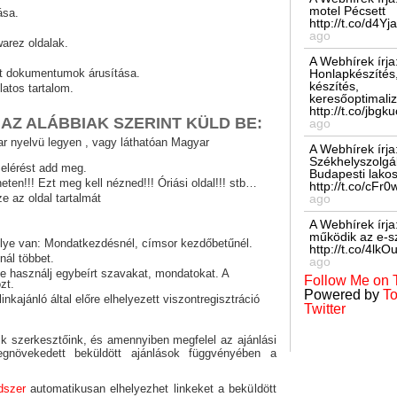
motel Pécsett
ása.
http://t.co/d4Yj
ago
arez oldalak.
A Webhírek írja:
Honlapkészítés
tt dokumentumok árusítása.
készítés,
atos tartalom.
keresőoptimaliz
http://t.co/jbg
AZ ALÁBBIAK SZERINT KÜLD BE:
ago
r nyelvü legyen , vagy láthatóan Magyar
A Webhírek írja:
Székhelyszolgál
elérést add meg.
Budapesti lako
neten!!! Ezt meg kell nézned!!! Óriási oldal!!! stb…
http://t.co/cFr
ago
 az oldal tartalmát
A Webhírek írja
működik az e-s
elye van: Mondatkezdésnél, címsor kezdőbetűnél.
http://t.co/4l
nál többet.
ago
se használj egybeírt szavakat, mondatokat. A
Follow Me on T
zt.
Powered by
To
inkajánló által előre elhelyezett viszontregisztráció
Twitter
ik szerkesztőink, és amennyiben megfelel az ajánlási
megnövekedett beküldött ajánlások függvényében a
dszer
automatikusan elhelyezhet linkeket a beküldött