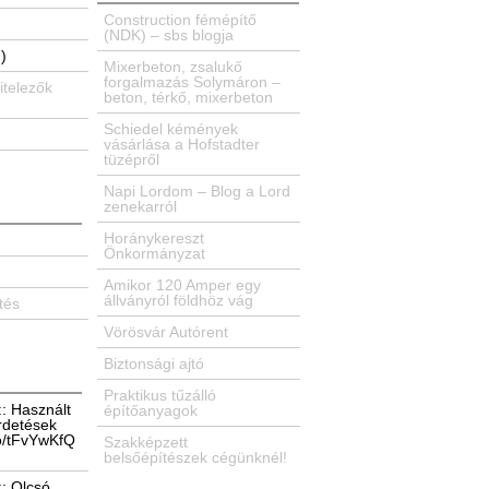
Construction fémépítő
(NDK) – sbs blogja
)
Mixerbeton, zsalukő
forgalmazás Solymáron –
itelezők
beton, térkő, mixerbeton
Schiedel kémények
vásárlása a Hofstadter
tüzépről
Napi Lordom – Blog a Lord
zenekarról
Horánykereszt
Önkormányzat
Amikor 120 Amper egy
állványról földhöz vág
tés
Vörösvár Autórent
Biztonsági ajtó
Praktikus tűzálló
:: Használt
építőanyagok
rdetések
.co/tFvYwKfQ
Szakképzett
belsőépítészek cégünknél!
:: Olcsó