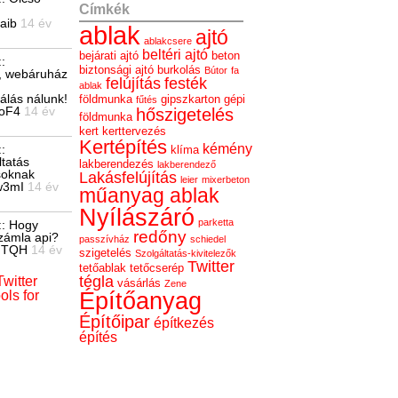
Címkék
aaib
14 év
ablak
ajtó
ablakcsere
beltéri ajtó
bejárati ajtó
beton
:
biztonsági ajtó
burkolás
Bútor
fa
, webáruház
felújítás
festék
ablak
álás nálunk!
földmunka
gipszkarton
gépi
fűtés
kuoF4
14 év
hőszigetelés
földmunka
kert
kerttervezés
Kertépítés
kémény
:
klíma
tatás
lakberendezés
lakberendező
soknak
Lakásfelújítás
leier
mixerbeton
0w3mI
14 év
műanyag ablak
Nyílászáró
parketta
:: Hogy
redőny
zámla api?
passzívház
schiedel
kOuTQH
14 év
szigetelés
Szolgáltatás-kivitelezők
Twitter
tetőablak
tetőcserép
tégla
witter
vásárlás
Zene
ols for
Építőanyag
Építőipar
építkezés
építés