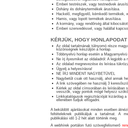
Emberi testrészek, vagy testnedvek árusít
Dohány és dohánytermékek árusítása.
Hackelő, megfigyelő, kémkedő termékek, w
Hamis, vagy lopott termékek árusítása.
A kormány, vagy rendőrség által kibocsáto
Emberi szenvedéssel, vagy halállal kapcsol
KÉRJÜK, HOGY HONLAPODAT 
Az oldal tartalmának túlnyomó része magya
közönségnek készüljön a honlap.
Többnyelvü honlap esetén a Magyarnyelvü 
Ne írj ilyesmiket az oldaladról: A legjobb a 
Az oldalad megnevezése és leírása tükrözze
Ügyelj a helyesírásra!
NE ÍRJ MINDENT NAGYBETÜVEL
Nagybetűt csak ott használj, ahol annak h
A link szövegében ne használj 3 keresőszó
Kérlek az oldal címsorában és leírásában 
vesszők, vagy pontok mögé helyezz szókö
Linkkatalógusok regisztrációját kizárólag a l
ellenében tudjuk elfogadni.
A beküldött ajánlásokat minden esetben átnéz
feltételeknek publikáljuk a tartalmat. A 
publikálási idő 1-2 hét alatt történik meg.
A webhírek portálon futó szövegfelismerő
ren