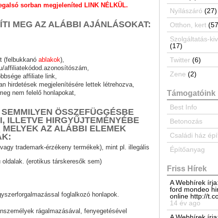
egalsó sorban megjeleníted LINK NÉLKÜL.
Nyílászáró
(27)
TI MEG AZ ALÁBBI AJÁNLÁSOKAT:
Otthon, kert
(57
Szolgáltatás-kiv
(17)
Twitter
(6)
t (felbukkanó
ablakok
),
hu/affiliatekódod.azonosítószám,
Zene
(2)
bsége affiliate link,
n hirdetések megjelenítésére lettek létrehozva,
Támogatóink
meg nem felelő honlapokat,
Best Info
 SEMMILYEN ÖSSZEFÜGGÉSBE
, ILLETVE HIRGYŰJTEMÉNYÉBE
Betonozás
 MELYEK AZ ALÁBBI ELEMEK
Családi ház épí
K:
vagy trademark-érzékeny termékek), mint pl. illegális
Építőanyag
ú oldalak. (erotikus társkeresők sem)
Friss Hírek
A Webhírek írja
ford mondeo hi
ógyszerforgalmazással foglalkozó honlapok.
online http://t
14 év ago
ánszemélyek rágalmazásával, fenyegetésével
A Webhírek írja