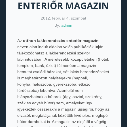
ENTERIŐR MAGAZIN
2012. február 4. szombat
By:
admin
Az
otthon lakberendezés enteriőr magazin
néven alatt indult oldalon velős publikációk útján
tájékozódhatsz a lakberendezési szektor
labirintusában. A méretesebb középületeken (hotel,
templom, bank, üzlet) túlmenően a magazin
bemutat családi házakat, sőt lakás berendezéseket
is meghatározott helyiségekre (nappali,
konyha, hálószoba, gyerekszoba, étkező,
fürdőszoba) lebontva. Azonfelül nem
hiányozhatnak a bútorok (ágy, asztal, szekrény,
szék és egyéb bútor) sem, amelyeket úgy
igyekeztek összerakni a magazin újságírói, hogy az
olvasók megtaláljanak közöttük kivételes, meglepő
bútor darabokat is. A magazin az elejétől a végéig