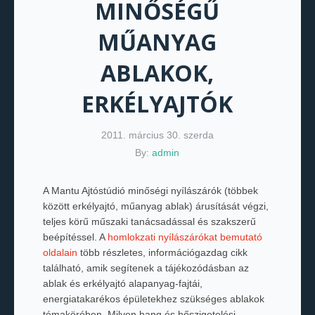
MINŐSÉGŰ
MŰANYAG
ABLAKOK,
ERKÉLYAJTÓK
2011. március 30. szerda
By:
admin
A Mantu Ajtóstúdió minőségi nyílászárók (többek
között erkélyajtó, műanyag ablak) árusítását végzi,
teljes körű műszaki tanácsadással és szakszerű
beépítéssel. A
homlokzati nyílászárókat bemutató
oldalain
több részletes, információgazdag cikk
található, amik segítenek a tájékozódásban az
ablak és erkélyajtó alapanyag-fajtái,
energiatakarékos épületekhez szükséges ablakok
témakörében. Milyen hang és hőszigetelési