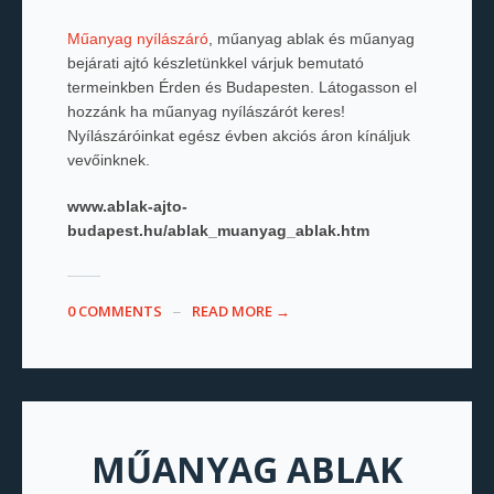
Műanyag nyílászáró
, műanyag ablak és műanyag
bejárati ajtó készletünkkel várjuk bemutató
termeinkben Érden és Budapesten. Látogasson el
hozzánk ha műanyag nyílászárót keres!
Nyílászáróinkat egész évben akciós áron kínáljuk
vevőinknek.
www.ablak-ajto-
budapest.hu/ablak_muanyag_ablak.htm
0 COMMENTS
READ MORE →
MŰANYAG ABLAK