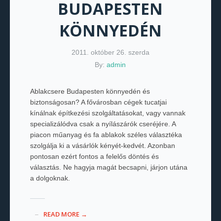
BUDAPESTEN
KÖNNYEDÉN
2011. október 26. szerda
By:
admin
Ablakcsere Budapesten könnyedén és
biztonságosan? A fővárosban cégek tucatjai
kínálnak építkezési szolgáltatásokat, vagy vannak
specializálódva csak a nyílászárók cseréjére. A
piacon műanyag és fa ablakok széles választéka
szolgálja ki a vásárlók kényét-kedvét. Azonban
pontosan ezért fontos a felelős döntés és
választás. Ne hagyja magát becsapni, járjon utána
a dolgoknak.
READ MORE →