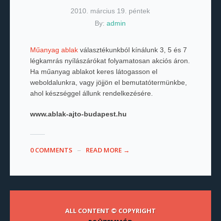
2010. március 19. péntek
By:
admin
Műanyag ablak
választékunkból kínálunk 3, 5 és 7
légkamrás nyílászárókat folyamatosan akciós áron.
Ha műanyag ablakot keres látogasson el
weboldalunkra, vagy jöjjön el bemutatótermünkbe,
ahol készséggel állunk rendelkezésére.
www.ablak-ajto-budapest.hu
0 COMMENTS
READ MORE →
ALL CONTENT © COPYRIGHT