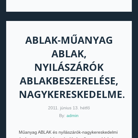
ABLAK-MŰANYAG
ABLAK,
NYILÁSZÁRÓK
ABLAKBESZERELÉSE,
NAGYKERESKEDELME.
2011. június 13. hétfő
By:
admin
Műanyag ABLAK és nyílászárók-nagykereskedelmi