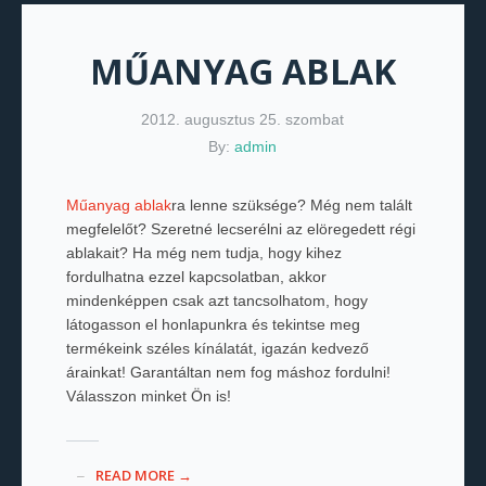
MŰANYAG ABLAK
2012. augusztus 25. szombat
By:
admin
Műanyag ablak
ra lenne szüksége? Még nem talált
megfelelőt? Szeretné lecserélni az elöregedett régi
ablakait? Ha még nem tudja, hogy kihez
fordulhatna ezzel kapcsolatban, akkor
mindenképpen csak azt tancsolhatom, hogy
látogasson el honlapunkra és tekintse meg
termékeink széles kínálatát, igazán kedvező
árainkat! Garantáltan nem fog máshoz fordulni!
Válasszon minket Ön is!
READ MORE →