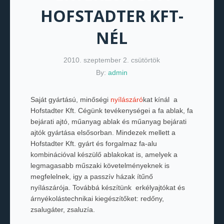
HOFSTADTER KFT-
NÉL
2010. szeptember 2. csütörtök
By:
admin
Saját gyártású, minőségi
nyílászáró
kat kínál a
Hofstadter Kft. Cégünk tevékenységei a fa ablak, fa
bejárati ajtó, műanyag ablak és műanyag bejárati
ajtók gyártása elsősorban. Mindezek mellett a
Hofstadter Kft. gyárt és forgalmaz fa-alu
kombinációval készülő ablakokat is, amelyek a
legmagasabb műszaki követelményeknek is
megfelelnek, igy a passzív házak ítűnő
nyílászárója. Továbbá készítünk erkélyajtókat és
árnyékolástechnikai kiegészítőket: redőny,
zsalugáter, zsaluzía.