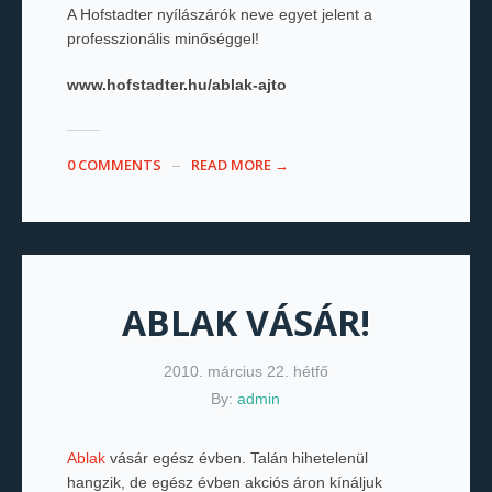
A Hofstadter nyílászárók neve egyet jelent a
professzionális minőséggel!
www.hofstadter.hu/ablak-ajto
0 COMMENTS
READ MORE →
ABLAK VÁSÁR!
2010. március 22. hétfő
By:
admin
Ablak
vásár egész évben. Talán hihetelenül
hangzik, de egész évben akciós áron kínáljuk