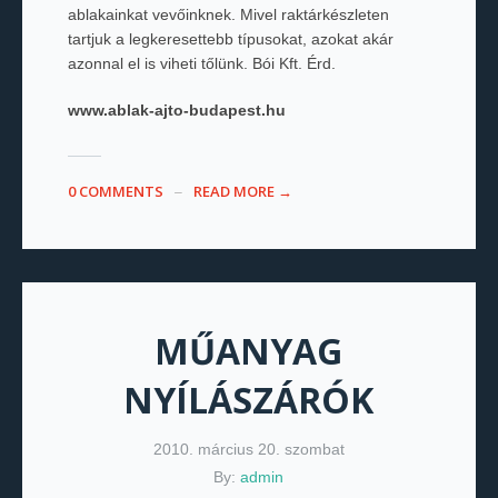
ablakainkat vevőinknek. Mivel raktárkészleten
tartjuk a legkeresettebb típusokat, azokat akár
azonnal el is viheti tőlünk. Bói Kft. Érd.
www.ablak-ajto-budapest.hu
0 COMMENTS
READ MORE →
MŰANYAG
NYÍLÁSZÁRÓK
2010. március 20. szombat
By:
admin