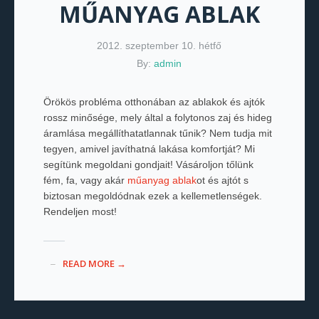
MŰANYAG ABLAK
2012. szeptember 10. hétfő
By:
admin
Örökös probléma otthonában az ablakok és ajtók
rossz minősége, mely által a folytonos zaj és hideg
áramlása megállíthatatlannak tűnik? Nem tudja mit
tegyen, amivel javíthatná lakása komfortját? Mi
segítünk megoldani gondjait! Vásároljon tőlünk
fém, fa, vagy akár
műanyag ablak
ot és ajtót s
biztosan megoldódnak ezek a kellemetlenségek.
Rendeljen most!
READ MORE →