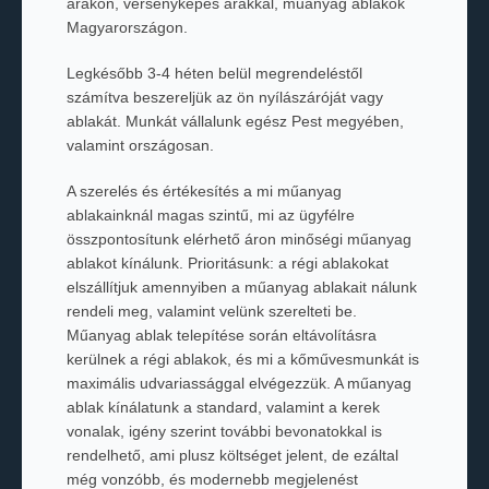
árakon, versenyképes árakkal, műanyag ablakok
Magyarországon.
Legkésőbb 3-4 héten belül megrendeléstől
számítva beszereljük az ön nyílászáróját vagy
ablakát. Munkát vállalunk egész Pest megyében,
valamint országosan.
A szerelés és értékesítés a mi műanyag
ablakainknál magas szintű, mi az ügyfélre
összpontosítunk elérhető áron minőségi műanyag
ablakot kínálunk. Prioritásunk: a régi ablakokat
elszállítjuk amennyiben a műanyag ablakait nálunk
rendeli meg, valamint velünk szerelteti be.
Műanyag ablak telepítése során eltávolításra
kerülnek a régi ablakok, és mi a kőművesmunkát is
maximális udvariassággal elvégezzük. A műanyag
ablak kínálatunk a standard, valamint a kerek
vonalak, igény szerint további bevonatokkal is
rendelhető, ami plusz költséget jelent, de ezáltal
még vonzóbb, és modernebb megjelenést