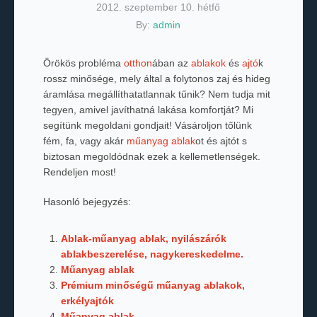
2012. szeptember 10. hétfő
By:
admin
Örökös probléma
otthon
ában az
ablakok
és
ajtó
k
rossz minősége, mely által a folytonos zaj és hideg
áramlása megállíthatatlannak tűnik? Nem tudja mit
tegyen, amivel javíthatná lakása komfortját? Mi
segítünk megoldani gondjait! Vásároljon tőlünk
fém, fa, vagy akár
műanyag ablak
ot és ajtót s
biztosan megoldódnak ezek a kellemetlenségek.
Rendeljen most!
Hasonló bejegyzés:
Ablak-műanyag ablak, nyilászárók
ablakbeszerelése, nagykereskedelme.
Műanyag ablak
Prémium minőségű műanyag ablakok,
erkélyajtók
Műanyag ablak