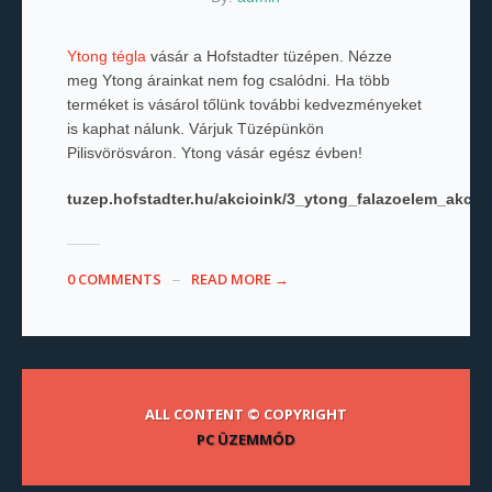
Ytong tégla
vásár a Hofstadter tüzépen. Nézze
meg Ytong árainkat nem fog csalódni. Ha több
terméket is vásárol tőlünk további kedvezményeket
is kaphat nálunk. Várjuk Tüzépünkön
Pilisvörösváron. Ytong vásár egész évben!
tuzep.hofstadter.hu/akcioink/3_ytong_falazoelem_akcio/
0 COMMENTS
READ MORE →
ALL CONTENT © COPYRIGHT
PC ÜZEMMÓD