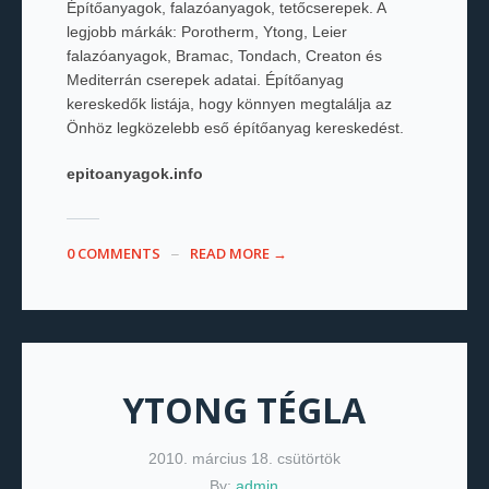
Építőanyagok, falazóanyagok, tetőcserepek. A
legjobb márkák: Porotherm, Ytong, Leier
falazóanyagok, Bramac, Tondach, Creaton és
Mediterrán cserepek adatai. Építőanyag
kereskedők listája, hogy könnyen megtalálja az
Önhöz legközelebb eső építőanyag kereskedést.
epitoanyagok.info
0 COMMENTS
READ MORE →
YTONG TÉGLA
2010. március 18. csütörtök
By:
admin