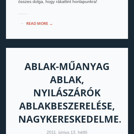
összes dolga, hogy rákattint honlapunkra!
READ MORE →
ABLAK-MŰANYAG
ABLAK,
NYILÁSZÁRÓK
ABLAKBESZERELÉSE,
NAGYKERESKEDELME.
2011. június 13. hétfő