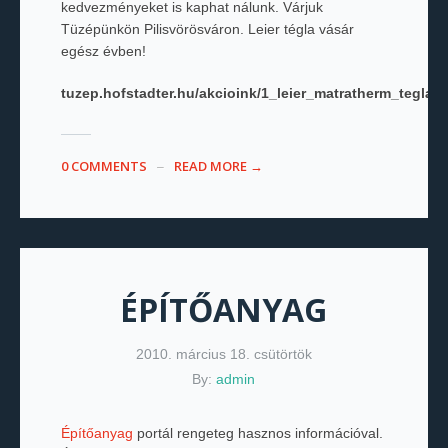
kedvezményeket is kaphat nálunk. Várjuk
Tüzépünkön Pilisvörösváron. Leier tégla vásár
egész évben!
tuzep.hofstadter.hu/akcioink/1_leier_matratherm_tegla_a
0 COMMENTS
READ MORE →
ÉPÍTŐANYAG
2010. március 18. csütörtök
By:
admin
Építőanyag
portál rengeteg hasznos információval.