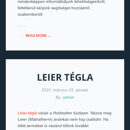
mindenképpen informálódjunk lehetőségeinkről,
feltétlenül kérjünk segítséget hozzáértő
szakembertől.
READ MORE →
LEIER TÉGLA
2010. március 19. péntek
By:
admin
Leier tégla
vásár a Hofstadter tüzépen. Nézze meg
Leier (Mátratherm) árainkat nem fog csalódni. Ha
több terméket is vásárol tőlünk további