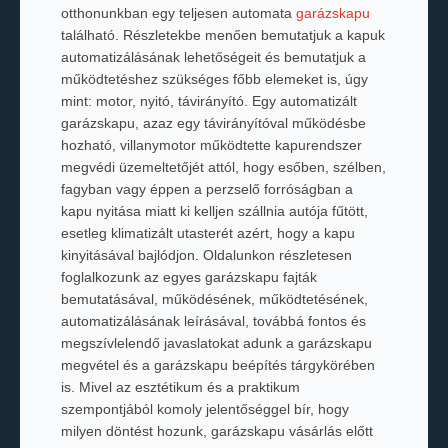
otthonunkban egy teljesen automata
garázskapu
található. Részletekbe menően bemutatjuk a kapuk
automatizálásának lehetőségeit és bemutatjuk a
működtetéshez szükséges főbb elemeket is, úgy
mint: motor, nyitó, távirányító. Egy automatizált
garázskapu, azaz egy távirányítóval működésbe
hozható, villanymotor működtette kapurendszer
megvédi üzemeltetőjét attól, hogy esőben, szélben,
fagyban vagy éppen a perzselő forróságban a
kapu nyitása miatt ki kelljen szállnia autója fűtött,
esetleg klimatizált utasterét azért, hogy a kapu
kinyitásával bajlódjon. Oldalunkon részletesen
foglalkozunk az egyes garázskapu fajták
bemutatásával, működésének, működtetésének,
automatizálásának leírásával, továbbá fontos és
megszívlelendő javaslatokat adunk a garázskapu
megvétel és a garázskapu beépítés tárgykörében
is. Mivel az esztétikum és a praktikum
szempontjából komoly jelentőséggel bír, hogy
milyen döntést hozunk, garázskapu vásárlás előtt