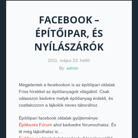
FACEBOOK –
ÉPÍTŐIPAR, ÉS
NYÍLÁSZÁRÓK
2011. május 23. hétfő
By:
admin
Megjelentek a fecebookon is az építőipari oldalak.
Friss hírekkel az építőanyagok világából. Csak
válasszon kedvére melyik építőanyag érdekli, és
csatlakozzon a lájkolók neves táborához.
Építőipari facebook oldalak gyűjteménye:
Építkezés Fórum
ahol kedvedre fórumozhatsz. És
itt még lájkolhatsz is….