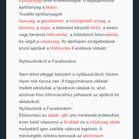
Építőanyag
hirek érdekességek. A legalapvetőbb
építőanyag a
beton
.
További építőanyagok:
faanyag
, a
gipszkarton
, a
hőszigetelő anyag
, a
kémény
, a
tégla
, a betonból készülő
térkő
, a beton
vagy kerámia
tetőcserép
, a különböző kész
vakolat
,
és végül a
vasanyag
. Az építőipari szolgáltatások
közül ajánljuk a
földmunka
Facebook oldalát.
Nyílászárókról a Facebookon
Nem lehet eléggé beszélni a nyílászárókról, hiszen
olyan sok típusa van. A hagyományos oldalak
mellett elindultak a facebook oldalak is, ahol
azonnal friss információhoz juthatunk az ajtókról és
ablakokról.
Nyílászárók a Facebookon:
Elsősorban az
ablak, ajtó
ami mindenkit érdekelhet,
ezen belül népszerű a
fa ablak
és a
műanyag ablak
melyekből igen sokféle változat kapható. A
minőségibb célokra keressük az
alumínium