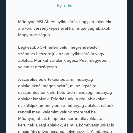
By:
admin
Műanyag ABLAK és nyílászárók-nagykereskedelmi
árakon, versenyképes árakkal, műanyag ablakok
Magyarországon.
Legkésőbb 3-4 héten belül megrendeléstől
számítva beszereljük az ön nyílászáróját vagy
ablakát. Munkát vállalunk egész Pest megyében,
valamint országosan.
A szerelés és értékesítés a mi műanyag
ablakainknál magas szintű, mi az ügyfélre
összpontosítunk elérhető áron minőségi műanyag
ablakot kínálunk. Prioritásunk: a régi ablakokat
elszállítjuk amennyiben a műanyag ablakait nálunk
rendeli meg, valamint velünk szerelteti be.
Műanyag ablak telepítése során eltávolításra
kerülnek a régi ablakok, és mi a kőművesmunkát is
maximális udvariassággal elvégezzük. A műanyag