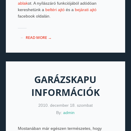
ablak
ot. A nyílászáró funkciójából adódóan
kereshetünk a
beltéri ajtó
és a
bejárati ajtó
facebook oldalán.
READ MORE →
GARÁZSKAPU
INFORMÁCIÓK
2010. december 18. szombat
By:
admin
Mostanában már egészen természetes, hogy